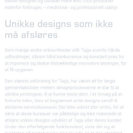
blevet designet og udviklet mere end 1.000 produkter
indenfor forbruger, – medicinsk- og professionelt udstyr.
Unikke designs som ikke
må afsløres
Som mange andre virksomheder står Taga overfor hårde
udfordringer, såsom hård konkurrence og konstant pres for
at imponere og skabe tilstrækkelige innovative løsninger, for
at få opgaven.
Den største udfordring for Taga, har været alt for lange
gennemløbstider mellem designprocesserne er klar til at
udvikle prototyper, til at kunne teste dem. I et forsøg på at
forkorte tiden, blev et begrænset antal designs sendt til
eksterne servicebureauer. Der blev udvist stor omhu, for at
sikre at disse bureauer var pålidelige og ikke risikerede at
afsløre unikke designs udviklet af Taga eller deres kunder.
Under den efterfølgende funktionstest, viste det sig at