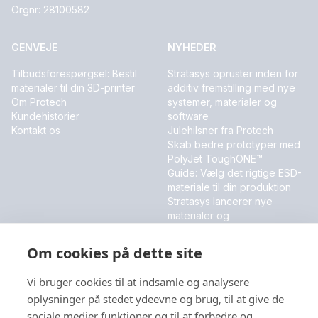
Orgnr: 28100582
GENVEJE
NYHEDER
Tilbudsforespørgsel: Bestil
Stratasys opruster inden for
materialer til din 3D-printer
additiv fremstilling med nye
Om Protech
systemer, materialer og
Kundehistorier
software
Kontakt os
Julehilsner fra Protech
Skab bedre prototyper med
PolyJet ToughONE™
Guide: Vælg det rigtige ESD-
materiale til din produktion
Stratasys lancerer nye
materialer og
softwareinnovationer
Om cookies på dette site
MESSER OG EVENT
Vi bruger cookies til at indsamle og analysere
DALO Industry Days 2026
oplysninger på stedet ydeevne og brug, til at give de
sociale medier funktioner og til at forbedre og