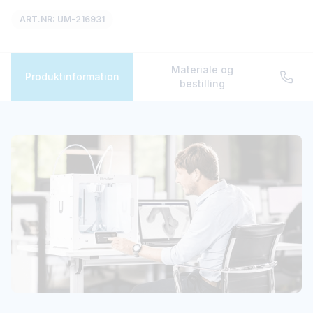
ART.NR: UM-216931
Materiale og
UltiMaker S3
Produktinformation
bestilling
Enkel 3D-printer til begyndere.