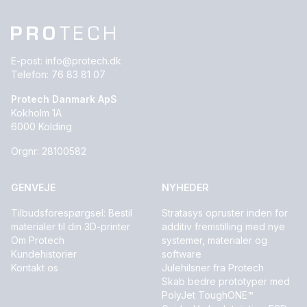
E-post:
info@protech.dk
Telefon:
76 83 81 07
Protech Danmark ApS
Kokholm 1A
6000 Kolding
Orgnr: 28100582
GENVEJE
NYHEDER
Tilbudsforespørgsel: Bestil
Stratasys opruster inden for
materialer til din 3D-printer
additiv fremstilling med nye
Om Protech
systemer, materialer og
Kundehistorier
software
Kontakt os
Julehilsner fra Protech
Skab bedre prototyper med
PolyJet ToughONE™