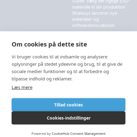
Guide: Vælg det rigtige ESD-
materiale til din produktion
Stratasys lancerer nye
materialer og
softwareinnovationer
MESSER OG EVENT
Om cookies på dette site
DALO Industry Days 2026
Vi bruger cookies til at indsamle og analysere
oplysninger på stedet ydeevne og brug, til at give de
sociale medier funktioner og til at forbedre og
Sprog
tilpasse indhold og reklamer.
Læs mere
Tillad cookies
Copyright © 2026
Cookies-indstillinger
Powered by
CookieHub Consent Management