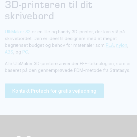
3D-printeren til dit
skrivebord
UltiMaker S3
er en lille og handy 3D-printer, der kan stå på
skrivebordet. Den er ideel til designere med et meget
begrænset budget og behov for materialer som
PLA
,
nylon
,
ABS
, og
PC
.
Alle UItiMaker 3D-printere anvender FFF-teknologien, som er
baseret på den gennemprøvede FDM-metode fra Stratasys.
Kontakt Protech for gratis vejledning