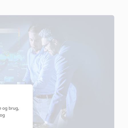
e og brug,
 og