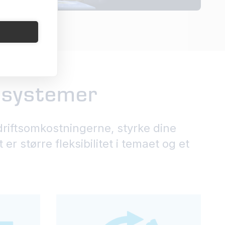
lesystemer
riftsomkostningerne, styrke dine
 større fleksibilitet i temaet og et