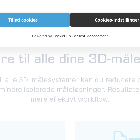
Tillad cookies
Cookies-indstillinger
Powered by
CookieHub Consent Management
re til alle dine 3D-må
il alle 3D-målesystemer kan du reducere d
nere isolerede måleløsninger. Resultatet er
mere effektivt workflow.