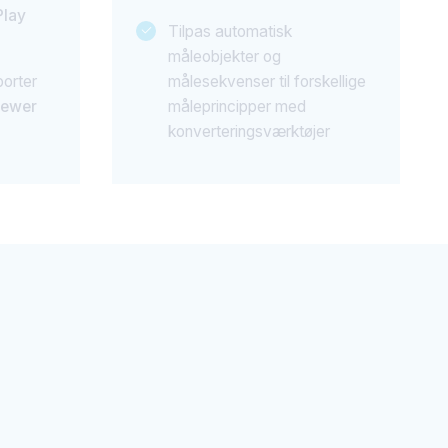
Play
Tilpas automatisk
måleobjekter og
orter
målesekvenser til forskellige
iewer
måleprincipper med
konverteringsværktøjer