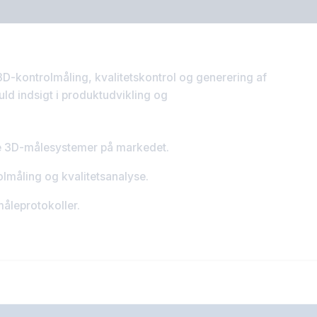
 3D-kontrolmåling, kvalitetskontrol og generering af
uld indsigt i produktudvikling og
lle 3D-målesystemer på markedet.
olmåling og kvalitetsanalyse.
leprotokoller.
Tilføj i forespørgsel