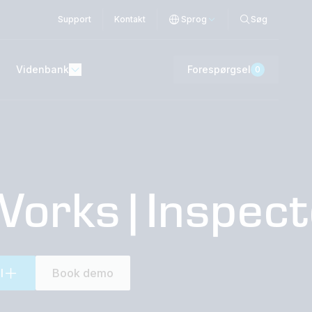
Support
Kontakt
Sprog
Søg
Videnbank
Forespørgsel
0
Works|Inspec
l
Book demo