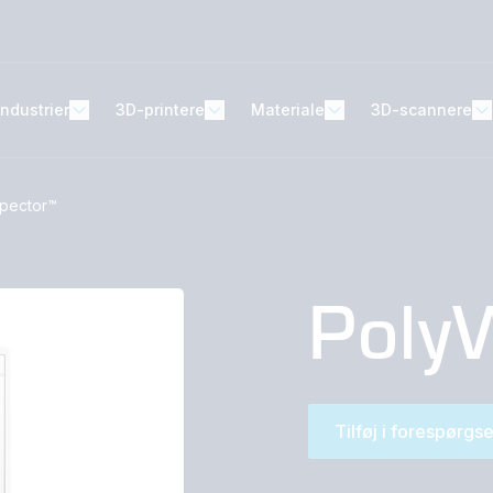
Industrier
3D-printere
Materiale
3D-scannere
spector™
Poly
Tilføj i forespørgse