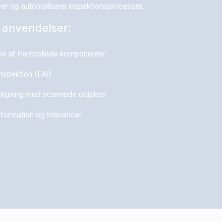
cer og automatisere inspektionsprocesser.
 anvendelser
:
rol af fremstillede komponenter
inspektion (FAI)
gning med scannede objekter
formation og tolerancer