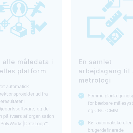
 alle måledata i
En samlet
ælles platform
arbejdsgang til
metrologi
et automatisk
pektionsprojekter ud fra
Samme planlægnings
eresultater i
for bærbare målesys
djepartssoftware, og del
og CNC-CMM
 på tværs af organisation
Kør automatiske eller
 PolyWorks|DataLoop™.
brugerdefinerede