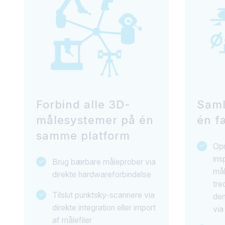
Forbind alle 3D-
Saml
målesystemer på én
én f
samme platform
Opr
ins
Brug bærbare måleprober via
mål
direkte hardwareforbindelse
tre
Tilslut punktsky-scannere via
dem
direkte integration eller import
via
af målefiler