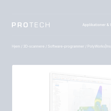
Applikationer & 
Hjem
/
3D-scannere
/
Software-programmer
/
PolyWorks|In