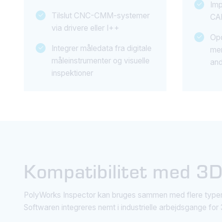
Imp
Tilslut CNC-CMM-systemer
CAD
via drivere eller I++
Opd
Integrer måledata fra digitale
mer
måleinstrumenter og visuelle
and
inspektioner
Kompatibilitet med 3
PolyWorks Inspector kan bruges sammen med flere type
Softwaren integreres nemt i industrielle arbejdsgange for