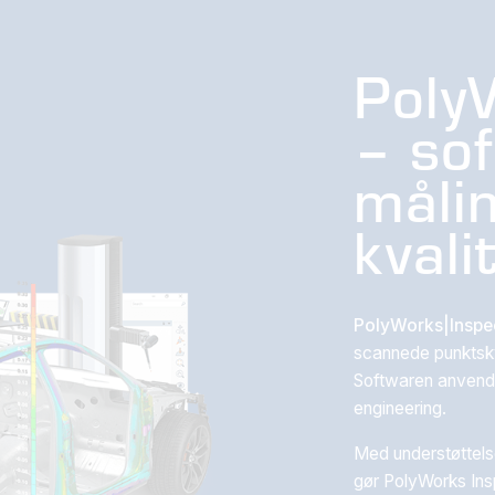
Poly
– sof
måli
kvali
PolyWorks|Inspe
scannede punktsk
Softwaren anvendes
engineering.
Med understøttels
gør PolyWorks Inspe