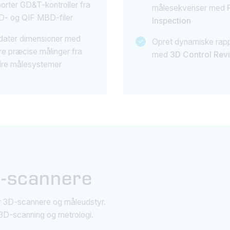
orter GD&T-kontroller fra
målesekvenser med
- og QIF MBD-filer
Inspection
ater dimensioner med
Opret dynamiske rapp
e præcise målinger fra
med
3D Control Rev
re målesystemer
D-scannere
r 3D-scannere og måleudstyr.
 3D-scanning og metrologi.