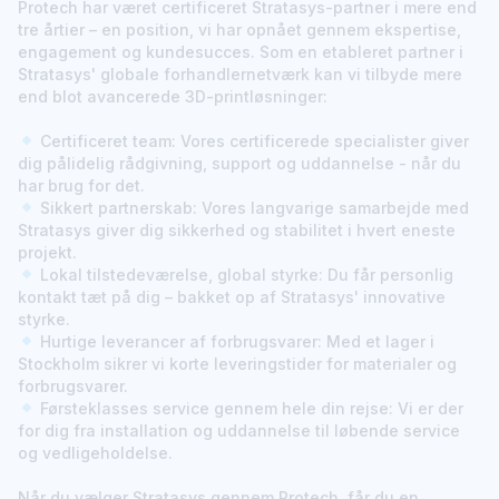
Protech har været certificeret Stratasys-partner i mere end
tre årtier – en position, vi har opnået gennem ekspertise,
engagement og kundesucces. Som en etableret partner i
Stratasys' globale forhandlernetværk kan vi tilbyde mere
end blot avancerede 3D-printløsninger:
Certificeret team:
Vores certificerede specialister giver
dig pålidelig rådgivning, support og uddannelse - når du
har brug for det.
Sikkert partnerskab:
Vores langvarige samarbejde med
Stratasys giver dig sikkerhed og stabilitet i hvert eneste
projekt.
Lokal tilstedeværelse, global styrke:
Du får personlig
kontakt tæt på dig – bakket op af Stratasys' innovative
styrke.
Hurtige leverancer af forbrugsvarer:
Med et lager i
Stockholm sikrer vi korte leveringstider for materialer og
forbrugsvarer.
Førsteklasses service gennem hele din rejse:
Vi er der
for dig fra installation og uddannelse til løbende service
og vedligeholdelse.
Når du vælger Stratasys gennem Protech, får du en