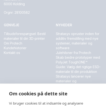
6000 Kolding
Orgnr: 28100582
GENVEJE
NYHEDER
Tilbudsforespørgsel: Bestil
Stratasys opruster inden for
materialer til din 3D-printer
additiv fremstilling med nye
Om Protech
systemer, materialer og
Kundehistorier
software
Kontakt os
Julehilsner fra Protech
Skab bedre prototyper med
PolyJet ToughONE™
Guide: Vælg det rigtige ESD-
materiale til din produktion
Stratasys lancerer nye
materialer og
softwareinnovationer
Om cookies på dette site
MESSER OG EVENT
Vi bruger cookies til at indsamle og analysere
DALO Industry Days 2026