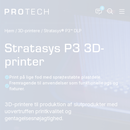
0
Hjem
/
3D-printere
/
Stratasys® P3™ DLP
Stratasys P3 3D-
printer
Print på lige fod med sprøjtestøbte plastdele.
Fremragende til anvendelser som funktionelle jigs og
fixturer.
3D-printere til produktion af slutprodukter med
uovertruffen printkvalitet og
gentagelsesnøjagtighed.