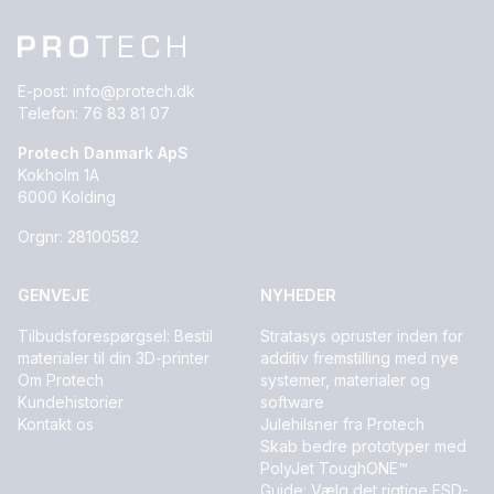
E-post:
info@protech.dk
Telefon:
76 83 81 07
Protech Danmark ApS
Kokholm 1A
6000 Kolding
Orgnr: 28100582
GENVEJE
NYHEDER
Tilbudsforespørgsel: Bestil
Stratasys opruster inden for
materialer til din 3D-printer
additiv fremstilling med nye
Om Protech
systemer, materialer og
Kundehistorier
software
Kontakt os
Julehilsner fra Protech
Skab bedre prototyper med
PolyJet ToughONE™
Guide: Vælg det rigtige ESD-