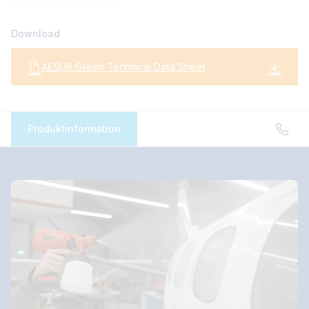
Download
AESUB Green Technical Data Sheet
Produktinformation
AESUB Green
AESUB scanningsspray og tilbehør