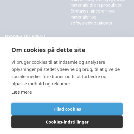
materiale til din produktion
Stratasys lancerer nye
materialer og
softwareinnovationer
MESSER OG EVENT
DALO Industry Days 2026
Om cookies på dette site
Vi bruger cookies til at indsamle og analysere
oplysninger på stedet ydeevne og brug, til at give de
Sprog
sociale medier funktioner og til at forbedre og
tilpasse indhold og reklamer.
Læs mere
Tillad cookies
Copyright © 2026
Cookies-indstillinger