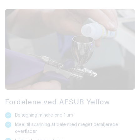
Fordelene ved AESUB Yellow
Belægning mindre end 1 µm
Ideel til scanning af dele med meget detaljerede
overflader