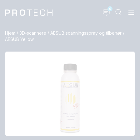
0
Hjem
/
3D-scannere
/
AESUB scanningsspray og tilbehør
/
AESUB Yellow