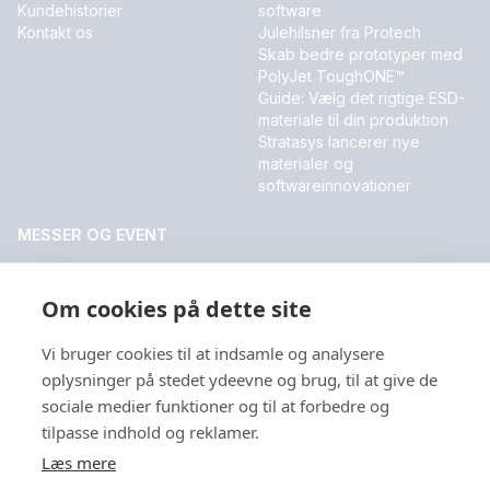
Kundehistorier
software
Kontakt os
Julehilsner fra Protech
Skab bedre prototyper med
PolyJet ToughONE™
Guide: Vælg det rigtige ESD-
materiale til din produktion
Stratasys lancerer nye
materialer og
softwareinnovationer
MESSER OG EVENT
DALO Industry Days 2026
Om cookies på dette site
Vi bruger cookies til at indsamle og analysere
Sprog
oplysninger på stedet ydeevne og brug, til at give de
sociale medier funktioner og til at forbedre og
tilpasse indhold og reklamer.
Læs mere