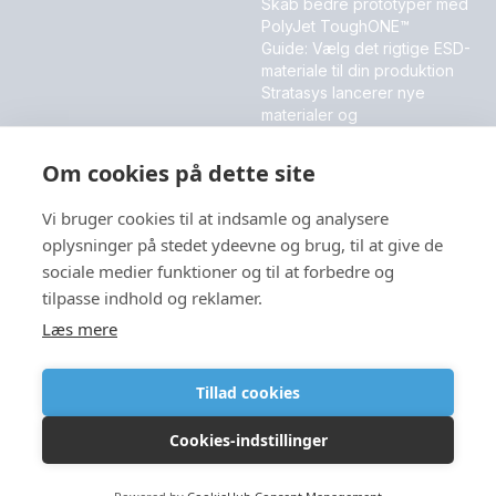
Skab bedre prototyper med
PolyJet ToughONE™
Guide: Vælg det rigtige ESD-
materiale til din produktion
Stratasys lancerer nye
materialer og
softwareinnovationer
Om cookies på dette site
MESSER OG EVENT
Vi bruger cookies til at indsamle og analysere
DALO Industry Days 2026
oplysninger på stedet ydeevne og brug, til at give de
sociale medier funktioner og til at forbedre og
tilpasse indhold og reklamer.
Sprog
Læs mere
Tillad cookies
Cookies-indstillinger
Copyright © 2026