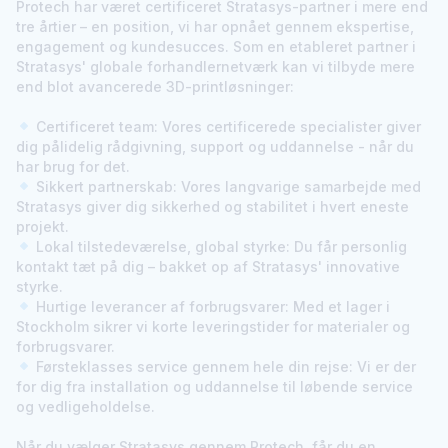
Protech har været certificeret Stratasys-partner i mere end
tre årtier – en position, vi har opnået gennem ekspertise,
engagement og kundesucces. Som en etableret partner i
Stratasys' globale forhandlernetværk kan vi tilbyde mere
end blot avancerede 3D-printløsninger:
Certificeret team:
Vores certificerede specialister giver
dig pålidelig rådgivning, support og uddannelse - når du
har brug for det.
Sikkert partnerskab:
Vores langvarige samarbejde med
Stratasys giver dig sikkerhed og stabilitet i hvert eneste
projekt.
Lokal tilstedeværelse, global styrke:
Du får personlig
kontakt tæt på dig – bakket op af Stratasys' innovative
styrke.
Hurtige leverancer af forbrugsvarer:
Med et lager i
Stockholm sikrer vi korte leveringstider for materialer og
forbrugsvarer.
Førsteklasses service gennem hele din rejse:
Vi er der
for dig fra installation og uddannelse til løbende service
og vedligeholdelse.
Når du vælger Stratasys gennem Protech, får du en