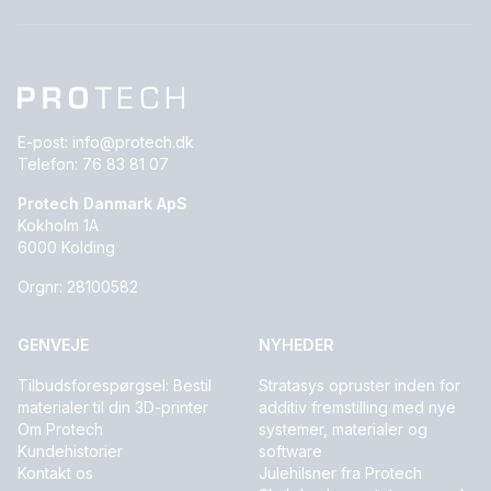
E-post:
info@protech.dk
Telefon:
76 83 81 07
Protech Danmark ApS
Kokholm 1A
6000 Kolding
Orgnr: 28100582
GENVEJE
NYHEDER
Tilbudsforespørgsel: Bestil
Stratasys opruster inden for
materialer til din 3D-printer
additiv fremstilling med nye
Om Protech
systemer, materialer og
Kundehistorier
software
Kontakt os
Julehilsner fra Protech