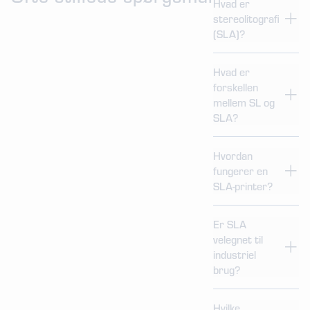
Hvad er
stereolitografi
(SLA)?
Hvad er
forskellen
mellem SL og
SLA?
Hvordan
fungerer en
SLA-printer?
Er SLA
velegnet til
industriel
brug?
Hvilke