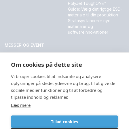
PolyJet ToughONE™
Guide: Vælg det rigtige ESD-
materiale til din produktion
Stratasys lancerer nye
materialer og
softwareinnovationer
MESSER OG EVENT
DALO Industry Days 2026
Om cookies på dette site
Vi bruger cookies til at indsamle og analysere
Sprog
oplysninger på stedet ydeevne og brug, til at give de
sociale medier funktioner og til at forbedre og
tilpasse indhold og reklamer.
Læs mere
Copyright © 2026
Tillad cookies