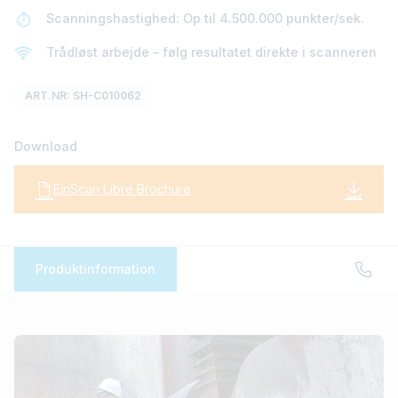
Scanningshastighed: Op til 4.500.000 punkter/sek.
Trådløst arbejde – følg resultatet direkte i scanneren
ART.NR: SH-C010062
Download
EinScan Libre Brochure
Produktinformation
EinScan Libre
Professionel 3D-scanner