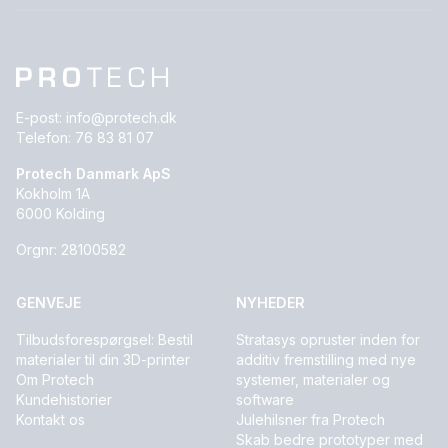
E-post:
info@protech.dk
Telefon:
76 83 81 07
Protech Danmark ApS
Kokholm 1A
6000 Kolding
Orgnr: 28100582
GENVEJE
NYHEDER
Tilbudsforespørgsel: Bestil
Stratasys opruster inden for
materialer til din 3D-printer
additiv fremstilling med nye
Om Protech
systemer, materialer og
Kundehistorier
software
Kontakt os
Julehilsner fra Protech
Skab bedre prototyper med