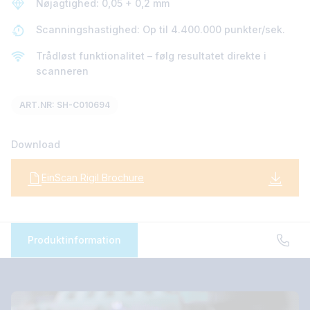
Nøjagtighed: 0,05 + 0,2 mm
Scanningshastighed: Op til 4.400.000 punkter/sek.
Trådløst funktionalitet – følg resultatet direkte i
scanneren
ART.NR: SH-C010694
Download
EinScan Rigil Brochure
Produktinformation
EinScan Rigil
Professionel 3D-scanner