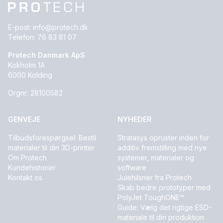
E-post:
info@protech.dk
Telefon:
76 83 81 07
Protech Danmark ApS
Kokholm 1A
6000 Kolding
Orgnr: 28100582
GENVEJE
NYHEDER
Tilbudsforespørgsel: Bestil
Stratasys opruster inden for
materialer til din 3D-printer
additiv fremstilling med nye
Om Protech
systemer, materialer og
Kundehistorier
software
Kontakt os
Julehilsner fra Protech
Skab bedre prototyper med
PolyJet ToughONE™
Guide: Vælg det rigtige ESD-
materiale til din produktion