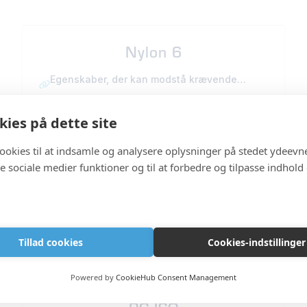
Nylon 6
Egenskaber, der kan modstå krævende
miljøer.
ies på dette site
cookies til at indsamle og analysere oplysninger på stedet ydeevn
 de sociale medier funktioner og til at forbedre og tilpasse indhold
PC-ABS
Print, der modstår barske miljøer.
Tillad cookies
Cookies-indstillinger
Powered by
CookieHub Consent Management