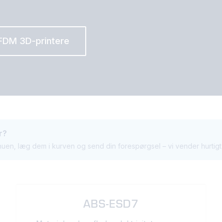
FDM 3D-printere
r?
en, læg dem i kurven og send din forespørgsel – vi vender hurtigt t
ABS-ESD7