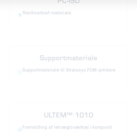
PC-ISO
Steriliserbart materiale.
Supportmateriale
Supportmateriale til Stratasys FDM-printere
ULTEM™ 1010
Fremstilling af letvægtsværktøj i komposit.