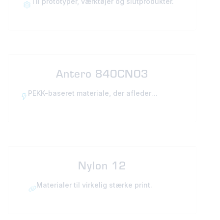
Til prototyper, værktøjer og slutprodukter.
Antero 840CN03
PEKK-baseret materiale, der afleder
elektricitet.
Nylon 12
Materialer til virkelig stærke print.