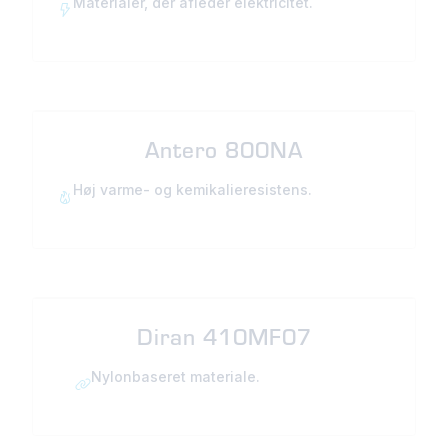
Materialer, der afleder elektricitet.
Antero 800NA
Høj varme- og kemikalieresistens.
Diran 410MF07
Nylonbaseret materiale.