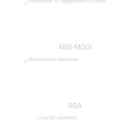
Indeholder 10 vægtprocent kulfiber.
ABS-M30i
Steriliserbart materiale.
ASA
Høj UV-stabilitet.