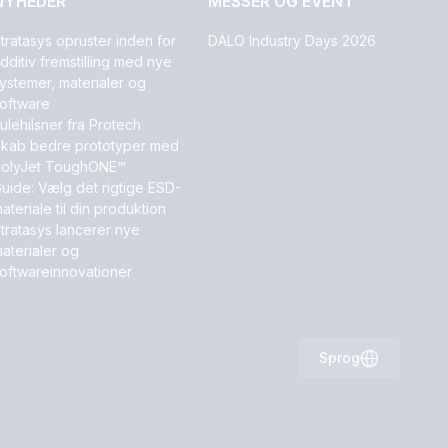
NYHEDER
MESSER OG EVENT
tratasys opruster inden for
DALO Industry Days 2026
dditiv fremstilling med nye
ystemer, materialer og
oftware
ulehilsner fra Protech
kab bedre prototyper med
olyJet ToughONE™
uide: Vælg det rigtige ESD-
ateriale til din produktion
tratasys lancerer nye
aterialer og
oftwareinnovationer
Sprog