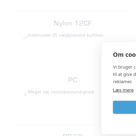
Nylon 12CF
Indeholder 35 vægtprocent kulfiber.
Om cook
Vi bruger 
til at give
PC
reklamer.
Læs mere
Meget høj varmebestandighed.