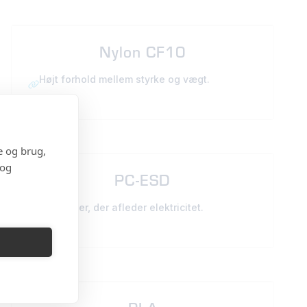
Nylon CF10
Højt forhold mellem styrke og vægt.
e og brug,
 og
PC-ESD
Materialer, der afleder elektricitet.