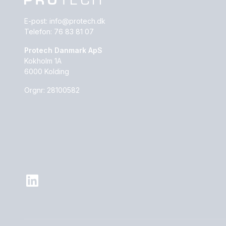
E-post:
info@protech.dk
Telefon:
76 83 81 07
Protech Danmark ApS
Kokholm 1A
6000 Kolding
Orgnr: 28100582