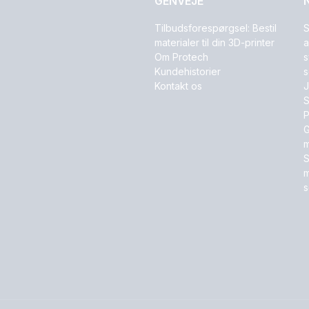
GENVEJE
Tilbudsforespørgsel: Bestil
S
materialer til din 3D-printer
a
Om Protech
s
Kundehistorier
s
Kontakt os
J
S
P
G
m
S
m
s