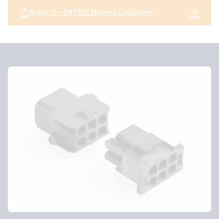
Nylon 12 – EN FDM Material Datasheet