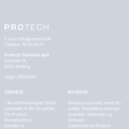
E-post:
info@protech.dk
Telefon:
76 83 81 07
Protech Danmark ApS
Kokholm 1A
6000 Kolding
Orgnr: 28100582
GENVEJE
NYHEDER
Tilbudsforespørgsel: Bestil
Stratasys opruster inden for
materialer til din 3D-printer
additiv fremstilling med nye
Om Protech
systemer, materialer og
Kundehistorier
software
Kontakt os
Julehilsner fra Protech