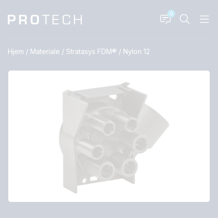
0
Hjem
/
Materiale
/
Stratasys FDM®
/
Nylon 12