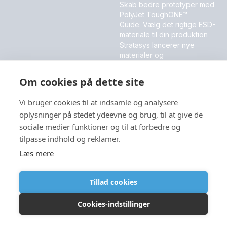
Skab bedre prototyper med
PolyJet ToughONE™
Guide: Vælg det rigtige ESD-
materiale til din produktion
Stratasys lancerer nye
materialer og
softwareinnovationer
Om cookies på dette site
MESSER OG EVENT
Vi bruger cookies til at indsamle og analysere
DALO Industry Days 2026
oplysninger på stedet ydeevne og brug, til at give de
sociale medier funktioner og til at forbedre og
tilpasse indhold og reklamer.
Sprog
Læs mere
Tillad cookies
Cookies-indstillinger
Copyright © 2026