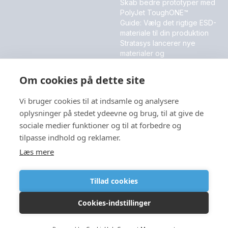
Skab bedre prototyper med
PolyJet ToughONE™
Guide: Vælg det rigtige ESD-
materiale til din produktion
Stratasys lancerer nye
materialer og
softwareinnovationer
Om cookies på dette site
MESSER OG EVENT
Vi bruger cookies til at indsamle og analysere
DALO Industry Days 2026
oplysninger på stedet ydeevne og brug, til at give de
sociale medier funktioner og til at forbedre og
tilpasse indhold og reklamer.
Sprog
Læs mere
Tillad cookies
Cookies-indstillinger
Copyright © 2026