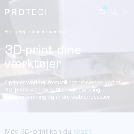
0
Hjem
/
Applikationer
/
Værktøjer
3D-print dine
værktøjer
Optimer værktøjsfremstillingsprocessen ved at
3D-printe værktøjer til sprøjtestøbning,
vakuumformning og andre støbeprocesser.
Med 3D-print kan du
skabe