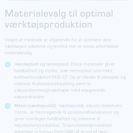
Materialevalg til optimal
værktøjsproduktion
Valget af materiale er afgørende for at optimere dine
værktøjers ydeevne og levetid. Her er vores anbefalede
materialevalg:
Hærdeplast og termoplast:
Disse materialer giver
holdbarhed og styrke, især termoplast som f.eks.
kulfiberforstærket PA12-CF. De er ideelle til stempler og
matricer til pladebearbejdning samt til
vakuumformningsværktøjer med integrerede
vakuumkanaler.
Metal (værktøjsstål):
Værktøjsstål, såsom Uddeholm
Corrax, er fremragende til sprøjtestøbeindsatser og
giver overlegen holdbarhed og ydeevne til
højvolumenproduktion. Til lavvolumenproduktion
anbefaler vi Somos PerFORM på grund af dets