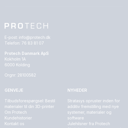
E-post:
info@protech.dk
Telefon:
76 83 81 07
Protech Danmark ApS
Kokholm 1A
6000 Kolding
Orgnr: 28100582
GENVEJE
NYHEDER
Tilbudsforespørgsel: Bestil
Stratasys opruster inden for
materialer til din 3D-printer
additiv fremstilling med nye
Om Protech
systemer, materialer og
Kundehistorier
software
Kontakt os
Julehilsner fra Protech