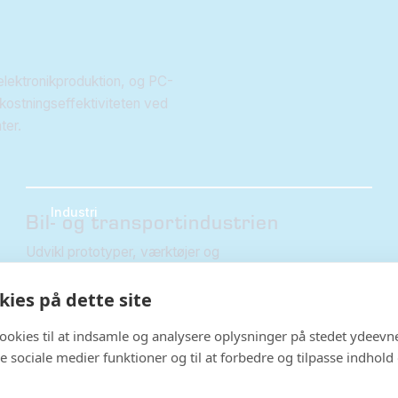
r elektronikproduktion, og PC-
mkostningseffektiviteten ved
ter.
Industri
Bil- og transportindustrien
Udvikl prototyper, værktøjer og
produktionskomponenter hurtigere – reducer
ies på dette site
leveringstider og forbedre effektiviteten.
Læs mere om 3D-print til bil- og transportindustrien →
cookies til at indsamle og analysere oplysninger på stedet ydeevn
 de sociale medier funktioner og til at forbedre og tilpasse indhold