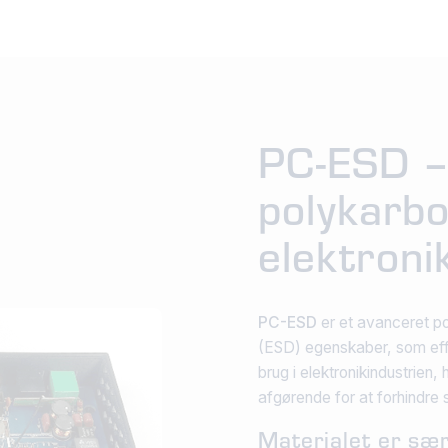
PC-ESD –
polykarbo
elektroni
PC-ESD
er et avanceret po
(ESD) egenskaber, som effekt
brug i elektronikindustrien,
afgørende for at forhindr
Materialet er særl