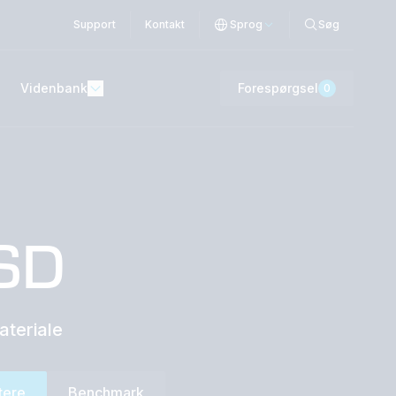
Support
Kontakt
Sprog
Søg
Videnbank
Forespørgsel
0
SD
teriale
tere
Benchmark