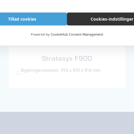
re
Tillad cookies
Cookies-indstillinger
Powered by
CookieHub Consent Management
Stratasys F900
Bygningsvolumen: 914 x 610 x 914 mm.