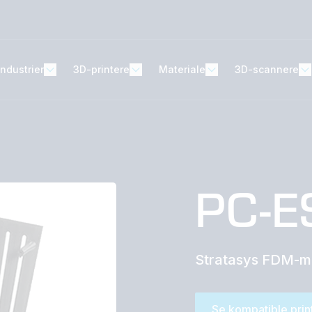
Industrier
3D-printere
Materiale
3D-scannere
PC-E
Stratasys FDM-ma
Se kompatible prin