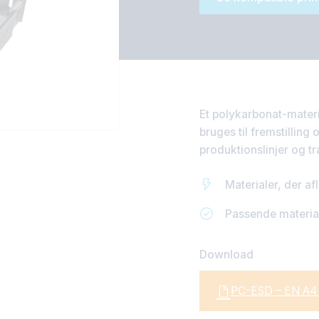
Et polykarbonat-materia
bruges til fremstilling
produktionslinjer og t
Materialer, der afl
Passende material
Download
PC-ESD – EN A4 