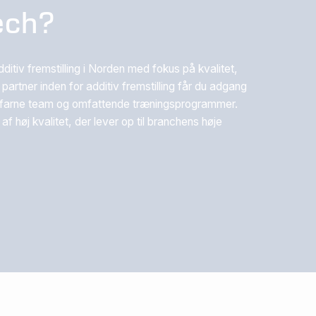
ech?
itiv fremstilling i Norden med fokus på kvalitet,
artner inden for additiv fremstilling får du adgang
s erfarne team og omfattende træningsprogrammer.
t af høj kvalitet, der lever op til branchens høje