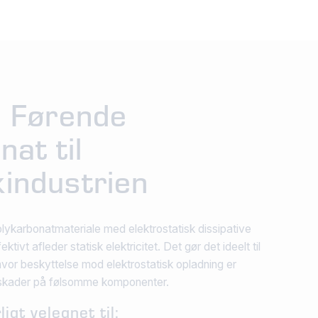
 Førende
nat til
kindustrien
lykarbonatmateriale med elektrostatisk dissipative
ivt afleder statisk elektricitet. Det gør det ideelt til
 hvor beskyttelse mod elektrostatisk opladning er
e skader på følsomme komponenter.
igt velegnet til: