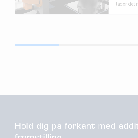
tager det 
automatise
smidigere 
robottekno
Hold dig på forkant med addit
fremstilling