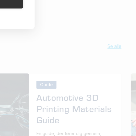
Se alle
Guide
Automotive 3D
Printing Materials
Guide
En guide, der fører dig gennem,