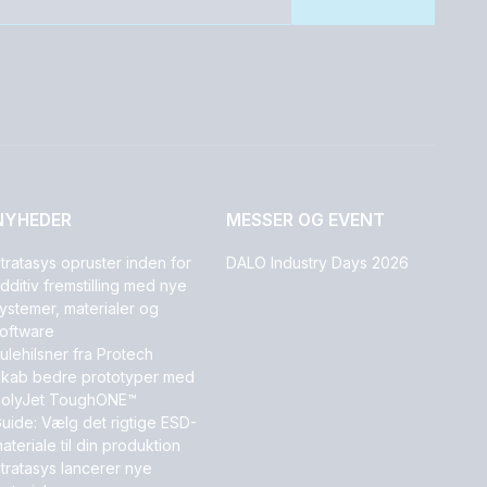
NYHEDER
MESSER OG EVENT
tratasys opruster inden for
DALO Industry Days 2026
dditiv fremstilling med nye
ystemer, materialer og
oftware
ulehilsner fra Protech
kab bedre prototyper med
olyJet ToughONE™
uide: Vælg det rigtige ESD-
ateriale til din produktion
tratasys lancerer nye