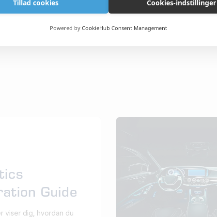
Tillad cookies
Cookies-indstillinger
Powered by
CookieHub Consent Management
tics
ration Guide
r viser dig, hvordan du