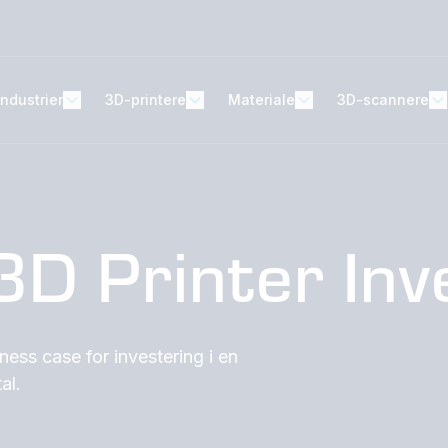
Industrier
3D-printere
Materiale
3D-scannere
 3D Printer In
ess case for investering i en
al.