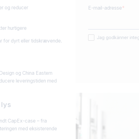
er og reducer
E-mail-adresse
ter hurtigere
Jag godkänner integr
r for dyrt eller tidskrævende.
n
Design og China Eastern
reducere leveringstiden med
 lys
ndt CapEx-case – fra
steringen med eksisterende