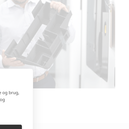
e og brug,
 og