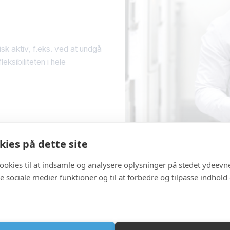
isk aktiv, f.eks. ved at undgå
ksibiliteten i hele
ere effektiv
ies på dette site
onsomkostninger?
cookies til at indsamle og analysere oplysninger på stedet ydeevn
 de sociale medier funktioner og til at forbedre og tilpasse indhold