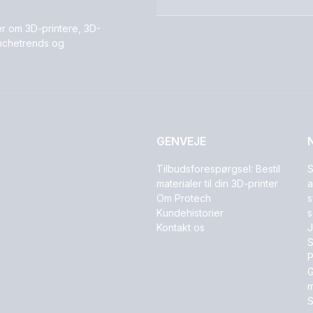
r om 3D-printere, 3D-
ranchetrends og
GENVEJE
Tilbudsforespørgsel: Bestil
S
materialer til din 3D-printer
a
Om Protech
s
Kundehistorier
s
Kontakt os
J
S
P
G
m
S