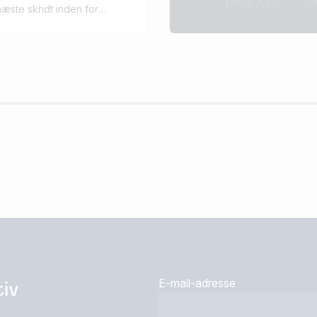
næste skridt inden for
ring - med sikrere,
og mere adaptiv
logi.
iv
E-mail-adresse