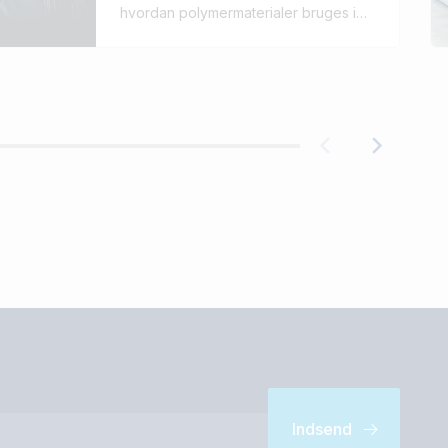
hvordan polymermaterialer bruges i
bilindustrien – fra idé til færdig
komponent.