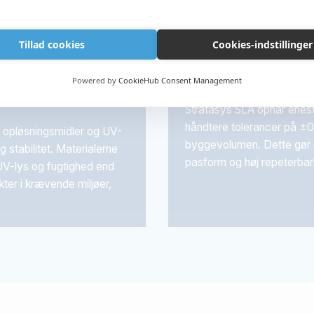
Tillad cookies
Cookies-indstillinger
 på med
Præcision og to
Powered by
CookieHub Consent Management
Stratasys SLA opnår enes
håndtere tolerancer på ±0
d opløsningsmidler og UV-
byggevolumen. Dette gør 
 stabilitet. Materialerne
pasform og høj repeterbarh
UV-lys og fugtighed end
kter i krævende miljøer,