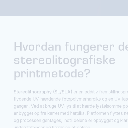
Hvordan fungerer d
stereolitografiske
printmetode?
Stereolithography (SL/SLA)
er en additiv fremstillingsp
flydende UV-hærdende fotopolymerharpiks og en UV-laser 
gangen. Ved at bruge UV-lys til at hærde lysfølsomme po
er bygget op fra karret med harpiks. Platformen flyttes ne
og processen gentages, indtil delene er opbygget og klar t
understøtninger og hærdning af delene.