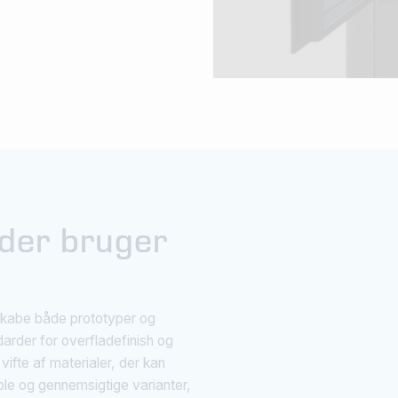
 der bruger
t skabe både prototyper og
darder for overfladefinish og
ifte af materialer, der kan
ible og gennemsigtige varianter,