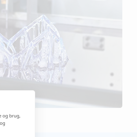
e og brug,
 og