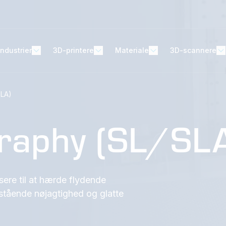
Industrier
3D-printere
Materiale
3D-scannere
SLA)
graphy (SL/SL
ere til at hærde flydende
estående nøjagtighed og glatte