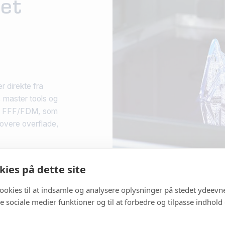
et
r direkte fra
r, master tools og
til FFF/FDM, som
grovere overflade,
ies på dette site
cookies til at indsamle og analysere oplysninger på stedet ydeevn
 de sociale medier funktioner og til at forbedre og tilpasse indhold