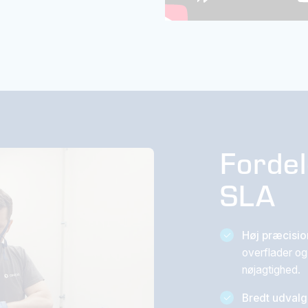
Forde
SLA
Høj præcision
overflader og 
nøjagtighed.
Bredt udvalg 