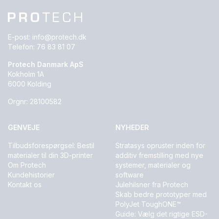
E-post:
info@protech.dk
Telefon:
76 83 81 07
Protech Danmark ApS
Kokholm 1A
6000 Kolding
Orgnr: 28100582
GENVEJE
NYHEDER
Tilbudsforespørgsel: Bestil
Stratasys opruster inden for
materialer til din 3D-printer
additiv fremstilling med nye
Om Protech
systemer, materialer og
Kundehistorier
software
Kontakt os
Julehilsner fra Protech
Skab bedre prototyper med
PolyJet ToughONE™
Guide: Vælg det rigtige ESD-