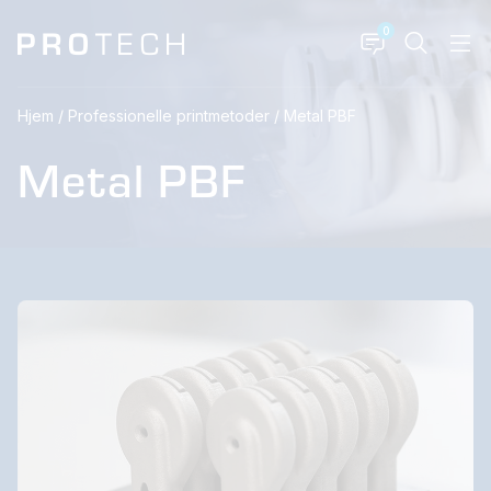
0
Hjem
/
Professionelle printmetoder
/
Metal PBF
Metal PBF