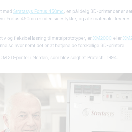
dt med
Stratasys Fortus 450mc
, en pålidelig 3D-printer der er s
n i Fortus 450mc er uden sidestykke, og alle materialer leveres
iv og fleksibel løsning til metalprototyper, er
XM200C
eller
XM
ne se hvor nemt det er at betjene de forskellige 3D-printere.
M 3D-printer i Norden, som blev solgt af Protech i 1994.