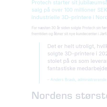
Protech starter sit jubilæum
salg på over 100 millioner SEK
industrielle 3D-printere i Nor
For næsten 30 år siden solgte Protech sin fø
fremtiden og åbner sit nye kundecenter i Järfä
Det er helt utroligt, hv
solgte 3D-printere i 202
stolet på os som levera
fantastiske medarbejde
– Anders Brask, administrerende 
Nordens største 