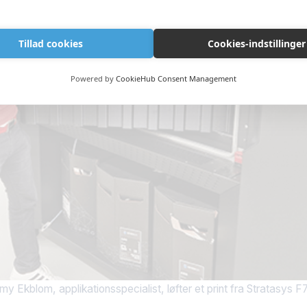
Tillad cookies
Cookies-indstillinger
Powered by
CookieHub Consent Management
my Ekblom, applikationsspecialist, løfter et print fra Stratasys F