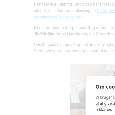
I Järfälla lige uden for Stockholm har Protec
ekspertise inden for printløsninger i
FDM
,
Pol
metalprintere fra Xact Metal
.
Den permanente 3D-printudstilling er åben for
Järfälla ikke ligger i nærheden, har Protech y
Udstillingens højdepunkter omfatter Protec
Stratasys’ verdensførende teknologi til opløse
Om cook
Vi bruger 
til at give
reklamer.