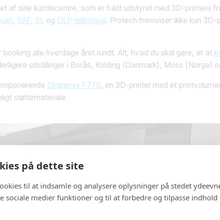
h et af sine kundecentre, som er fuldt udstyret med 3D-printere f
yJet
,
SAF
,
SL
og
DLP-teknologi
. Protech fremviser ikke kun 3D-p
 booking alle hverdage året rundt. Alt, hvad du skal gøre, er at
k
derligere udstillinger i Borås, Kolding (Danmark), Moss (Norge) og
hs imponerende
Stratasys F770
, en 3D-printer med et printvolum
ligt støttemateriale.
ies på dette site
cookies til at indsamle og analysere oplysninger på stedet ydeevn
 de sociale medier funktioner og til at forbedre og tilpasse indhold