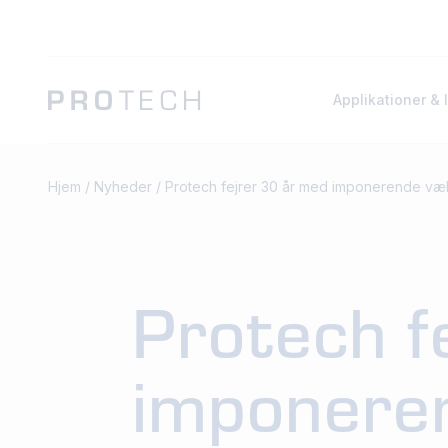
Applikationer & 
Hjem
/
Nyheder
/
Protech fejrer 30 år med imponerende væ
Protech f
imponere