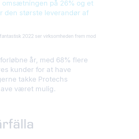
g i omsætningen på 26% og et
er den største leverandør af
et fantastisk 2022 ser virksomheden frem mod
t forløbne år, med 68% flere
ores kunder for at have
 gerne takke Protechs
have været mulig.
rfälla