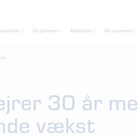
Industrier
3D-printere
Materiale
3D-scannere
kst
ejrer 30 år m
nde vækst