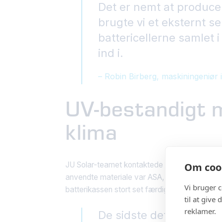
Det er nemt at producer
brugte vi et eksternt se
battericellerne samlet 
ind i.
– Robin Birberg, maskiningeniør 
UV-bestandigt m
klima
JU Solar-teamet kontaktede derefter Protech, 
Om cook
anvendte materiale var ASA, som er et stærkt
Vi bruger 
batterikassen stort set færdig.
til at give
reklamer.
De sidste detaljer på ba