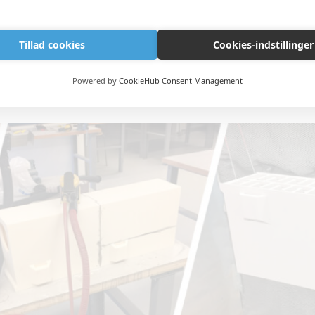
aljerne blev limet på kassen, og målet om 
Tillad cookies
Cookies-indstillinger
i JU Solar Team.
Powered by
CookieHub Consent Management