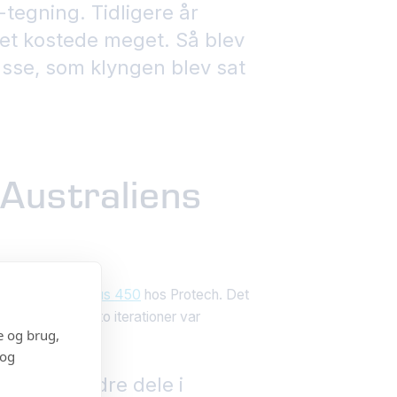
tegning. Tidligere år
 det kostede meget. Så blev
kasse, som klyngen blev sat
 Australiens
printet i en
Fortus 450
hos Protech. Det
lima. Med kun to iterationer var
e og brug,
 og
inte to mindre dele i