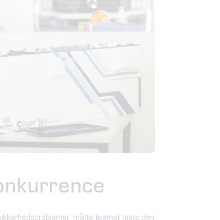
konkurrence
af sikkerhedsproblemer, måtte teamet teste den