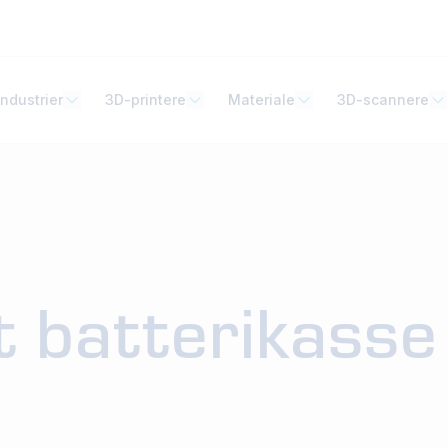
Industrier
3D-printere
Materiale
3D-scannere
t batterikasse