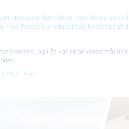
am krydsede Australien med deres solcelle
 med Protech producerede holdet et af de
atterikassen, og i år var et af vores mål at 
bilen.
i JU Solar Team.