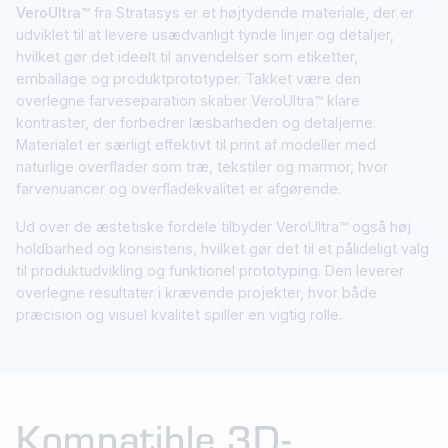
VeroUltra™
fra Stratasys er et højtydende materiale, der er
udviklet til at levere usædvanligt tynde linjer og detaljer,
hvilket gør det ideelt til anvendelser som etiketter,
emballage og produktprototyper. Takket være den
overlegne farveseparation skaber VeroUltra™ klare
kontraster, der forbedrer læsbarheden og detaljerne.
Materialet er særligt effektivt til print af modeller med
naturlige overflader som træ, tekstiler og marmor, hvor
farvenuancer og overfladekvalitet er afgørende.
Ud over de æstetiske fordele tilbyder VeroUltra™ også høj
holdbarhed og konsistens, hvilket gør det til et pålideligt valg
til produktudvikling og funktionel prototyping. Den leverer
overlegne resultater i krævende projekter, hvor både
præcision og visuel kvalitet spiller en vigtig rolle.
Kompatible 3D-