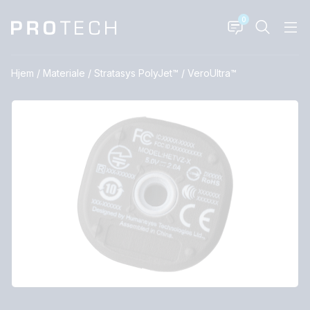
0
Hjem
/
Materiale
/
Stratasys PolyJet™
/
VeroUltra™