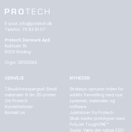
E-post:
info@protech.dk
Telefon:
76 83 81 07
Protech Danmark ApS
Kokholm 1A
6000 Kolding
Orgnr: 28100582
GENVEJE
NYHEDER
Tilbudsforespørgsel: Bestil
Stratasys opruster inden for
materialer til din 3D-printer
additiv fremstilling med nye
Om Protech
systemer, materialer og
Kundehistorier
software
Kontakt os
Julehilsner fra Protech
Skab bedre prototyper med
PolyJet ToughONE™
Guide: Vælg det rigtige ESD-