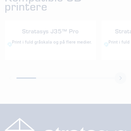
printere
Stratasys J35™ Pro
Stra
Print i fuld gråskala og på flere medier.
Print i ful