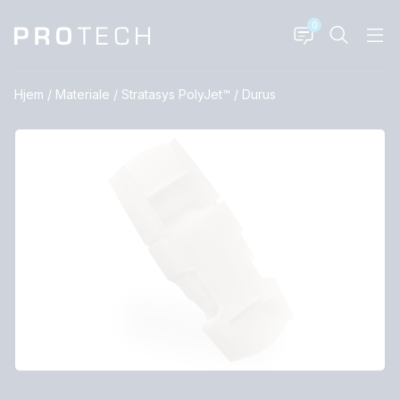
0
Hjem
/
Materiale
/
Stratasys PolyJet™
/
Durus