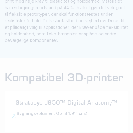
print med høje krav til elasticitet og holdbarhed. Materialet
har en bøjningsmodstand på 44 %, hvilket gør det velegnet
til fleksible prototyper, der skal funktionstestes under
realistiske forhold. Dets slagfasthed og sejhed gør Durus til
et pålideligt valg til applikationer, der kræver både fleksibilitet
og holdbarhed, som f.eks. hængsler, snaplåse og andre
bevægelige komponenter.
Kompatibel 3D-printer
Stratasys J850™ Digital Anatomy™
Bygningsvolumen: Op til 1.911 cm2.