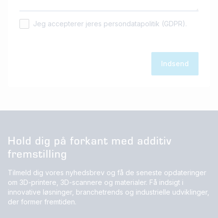
Jeg accepterer jeres persondatapolitik (GDPR).
Hold dig på forkant med additiv
fremstilling
Tilmeld dig vores nyhedsbrev og få de seneste opdateringer
om 3D-printere, 3D-scannere og materialer. Få indsigt i
innovative løsninger, branchetrends og industrielle udviklinger,
der former fremtiden.