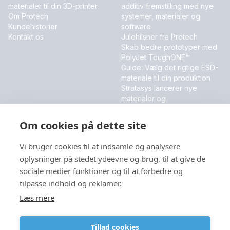
materialer til din 3D-printer
additiv fremstilling med nye
Om Protech
systemer, materialer og
Kundehistorier
software
Kontakt os
Julehilsner fra Protech
Skab bedre prototyper med
PolyJet ToughONE™
Guide: Vælg det rigtige ESD-
materiale til din produktion
Stratasys lancerer nye
materialer og
softwareinnovationer
Om cookies på dette site
MESSER OG EVENT
Vi bruger cookies til at indsamle og analysere
DALO Industry Days 2026
oplysninger på stedet ydeevne og brug, til at give de
sociale medier funktioner og til at forbedre og
tilpasse indhold og reklamer.
Sprog
Læs mere
Tillad cookies