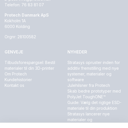
Telefon:
76 83 81 07
Protech Danmark ApS
Kokholm 1A
6000 Kolding
Orgnr: 28100582
GENVEJE
NYHEDER
Tilbudsforespørgsel: Bestil
Stratasys opruster inden for
materialer til din 3D-printer
additiv fremstilling med nye
Om Protech
systemer, materialer og
Kundehistorier
software
Kontakt os
Julehilsner fra Protech
Skab bedre prototyper med
PolyJet ToughONE™
Guide: Vælg det rigtige ESD-
materiale til din produktion
Stratasys lancerer nye
materialer og
softwareinnovationer